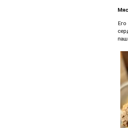
Мя
Его
сер
паш