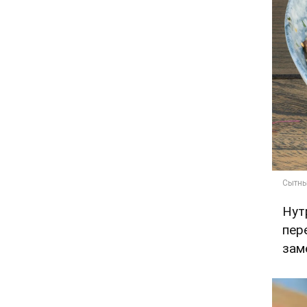
Нут
пер
зам