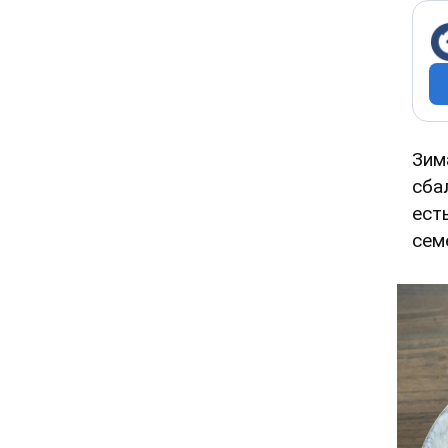
Зим
сба
ест
сем