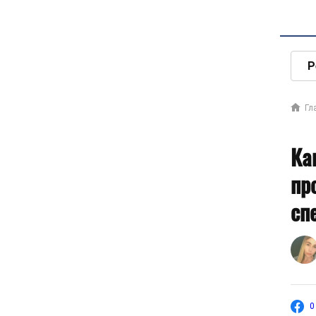
Р
Гл
Ка
пр
сп
0