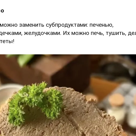
со
 можно заменить субпродуктами: печенью,
дечками, желудочками. Их можно печь, тушить, де
теты!