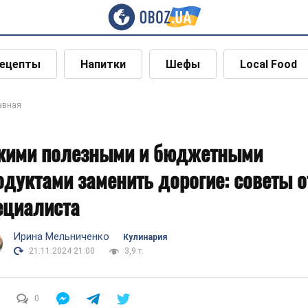
ецепты
Напитки
Шефы
Local Food
авная
кими полезными и бюджетными
одуктами заменить дорогие: советы о
ециалиста
Ирина Мельниченко
Кулинария
21.11.2024 21:00
3,9 т.
0