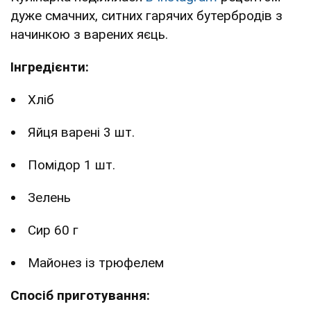
дуже смачних, ситних гарячих бутербродів з
начинкою з варених яєць.
Інгредієнти:
Хліб
Яйця варені 3 шт.
Помідор 1 шт.
Зелень
Сир 60 г
Майонез із трюфелем
Спосіб приготування: