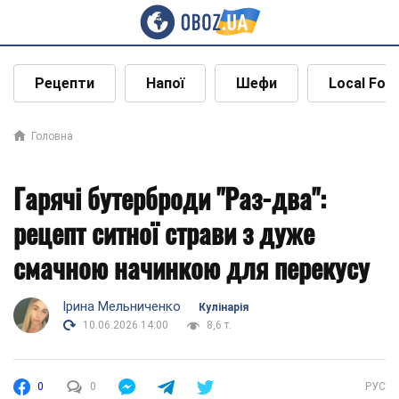
Рецепти
Напої
Шефи
Local Foo
Головна
Гарячі бутерброди "Раз-два":
рецепт ситної страви з дуже
смачною начинкою для перекусу
Ірина Мельниченко
Кулінарія
10.06.2026 14:00
8,6 т.
0
0
РУС