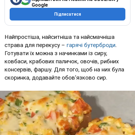
Google
Підписатися
Найпростіша, найситніша та найсмачніша
страва для перекусу –
гарячі бутерброди
.
Готувати їх можна з начинками із сиру,
ковбаси, крабових паличок, овочів, рибних
консервів, фаршу. Для того, щоб на них була
скоринка, додавайте обов'язково сир.