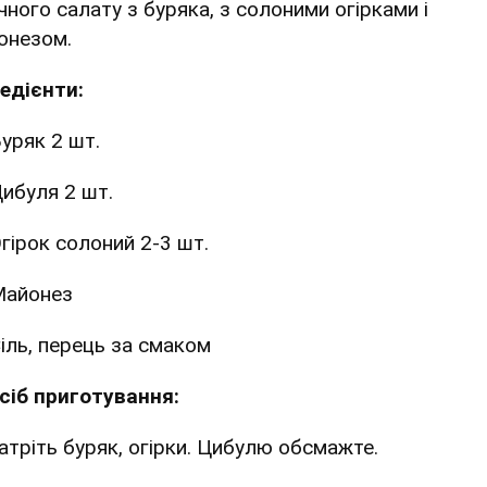
чного салату з буряка, з солоними огірками і
онезом.
редієнти:
уряк 2 шт.
ибуля 2 шт.
гірок солоний 2-3 шт.
Майонез
іль, перець за смаком
сіб приготування:
Натріть буряк, огірки. Цибулю обсмажте.