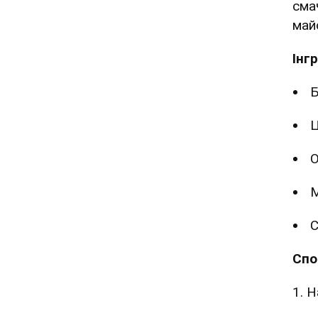
сма
май
Інг
Б
Ц
О
С
Спо
1. 