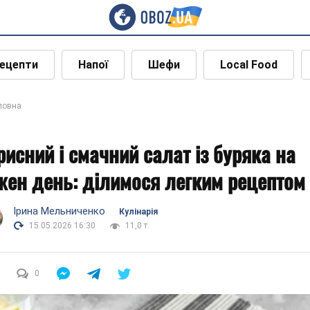
ецепти
Напої
Шефи
Local Food
ловна
рисний і смачний салат із буряка на
жен день: ділимося легким рецептом
Ірина Мельниченко
Кулінарія
15.05.2026 16:30
11,0 т.
0