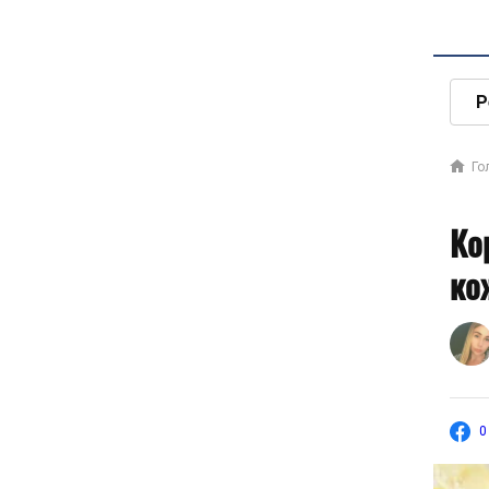
Р
Го
Ко
ко
0