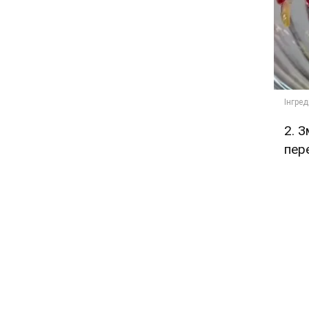
2. З
пер