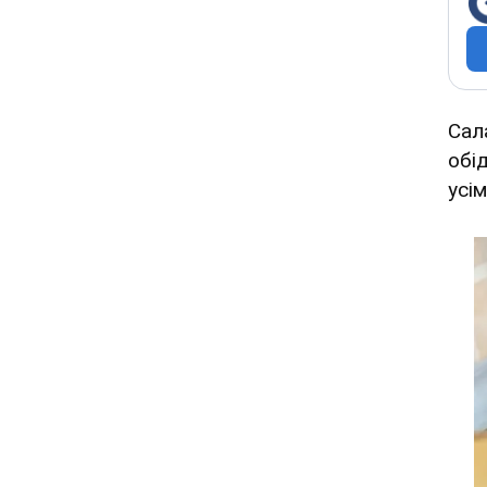
Сал
обі
усі