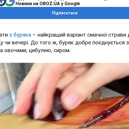
Новини на OBOZ.UA у Google
Підписатися
ати
з буряка
– найкращий варіант смачної страви 
ду чи вечері. До того ж, буряк добре поєднується з
ма овочами, цибулею, сиром.