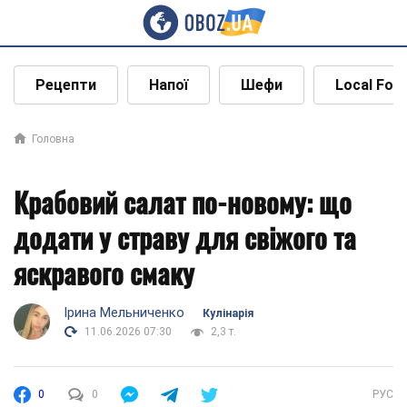
Рецепти
Напої
Шефи
Local Foo
Головна
Крабовий салат по-новому: що
додати у страву для свіжого та
яскравого смаку
Ірина Мельниченко
Кулінарія
11.06.2026 07:30
2,3 т.
0
0
РУС