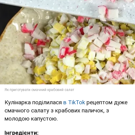
Кулінарка поділилася
в TikTok
рецептом дуже
смачного салату з крабових паличок, з
молодою капустою.
Інгредієнти: