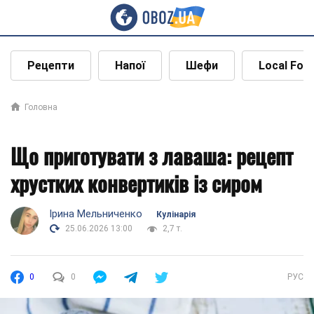
Рецепти
Напої
Шефи
Local Foo
Головна
Що приготувати з лаваша: рецепт
хрустких конвертиків із сиром
Ірина Мельниченко
Кулінарія
25.06.2026 13:00
2,7 т.
0
0
РУС