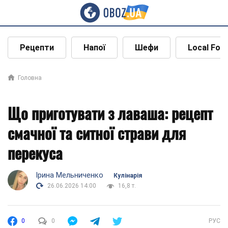
Рецепти
Напої
Шефи
Local Foo
Головна
Що приготувати з лаваша: рецепт
смачної та ситної страви для
перекуса
Ірина Мельниченко
Кулінарія
26.06.2026 14:00
16,8 т.
0
0
РУС