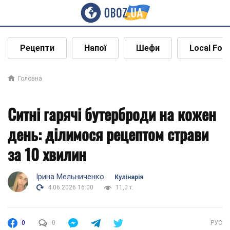
Рецепти
Напої
Шефи
Local Foo
Головна
Ситні гарячі бутерброди на кожен
день: ділимося рецептом страви
за 10 хвилин
Ірина Мельниченко
Кулінарія
4.06.2026 16:00
11,0 т.
0
0
РУС