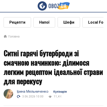
Рецепти
Напої
Шефи
Local Foo
Головна
Ситні гарячі бутерброди зі
смачною начинкою: ділимося
легким рецептом ідеальної страви
для перекусу
Ірина Мельниченко
Кулінарія
3.06.2026 10:00
11,4 т.