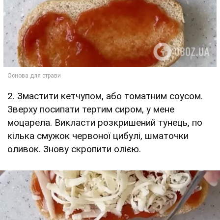
2. Змастити кетчупом, або томатним соусом.
Зверху посипати тертим сиром, у мене
моцарела. Викласти розкришений тунець, по
кілька смужок червоної цибулі, шматочки
оливок. Знову скропити олією.