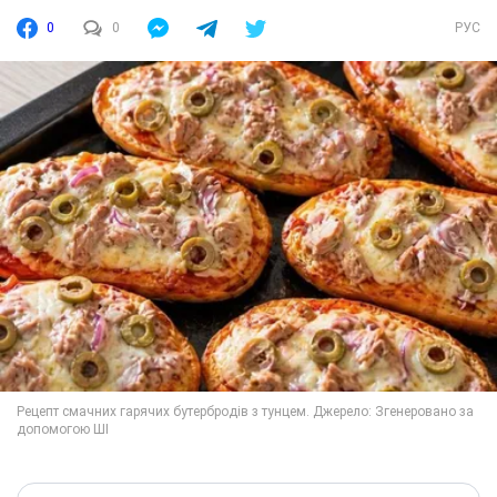
0
0
РУС