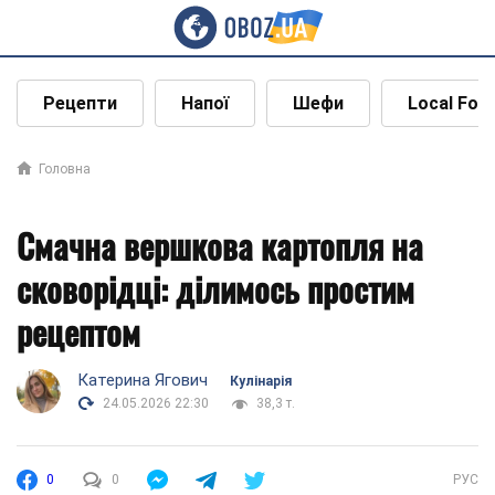
Рецепти
Напої
Шефи
Local Foo
Головна
Смачна вершкова картопля на
сковорідці: ділимось простим
рецептом
Катерина Ягович
Кулінарія
24.05.2026 22:30
38,3 т.
0
0
РУС