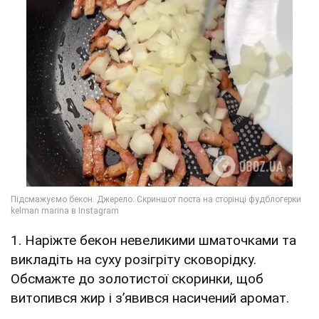
1. Наріжте бекон невеликими шматочками та
викладіть на суху розігріту сковорідку.
Обсмажте до золотистої скоринки, щоб
витопився жир і з’явився насичений аромат.