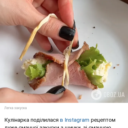
Кулінарка поділилася
в Instagram
рецептом
дуже смачної закуски з шинки, зі смачною