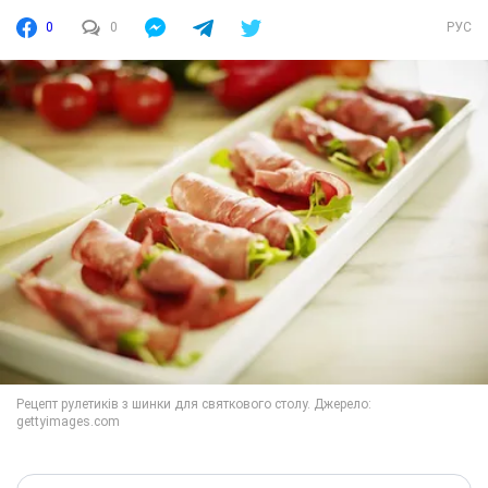
0
0
РУС