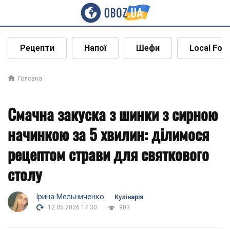
Рецепти
Напої
Шефи
Local Foo
Головна
Смачна закуска з шинки з сирною
начинкою за 5 хвилин: ділимося
рецептом страви для святкового
столу
Ірина Мельниченко
Кулінарія
12.05.2026 17:30
903