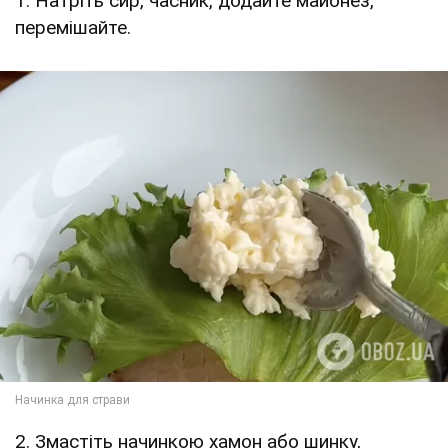
1. Натріть сир, часник, додайте майонез,
перемішайте.
2. Змастіть начинкою хамон або шинку,