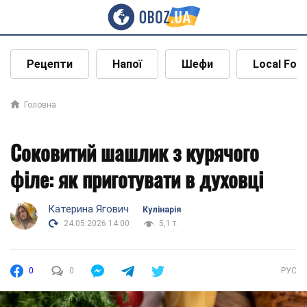
Рецепти
Напої
Шефи
Local Foo
Головна
Соковитий шашлик з курячого
філе: як приготувати в духовці
Катерина Ягович
Кулінарія
24.05.2026 14:00
5,1 т.
0
0
РУС