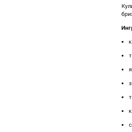
Кул
бри
Инг
к
т
я
з
т
к
с