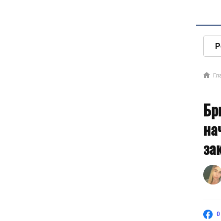
Р
Гл
Бр
на
за
0