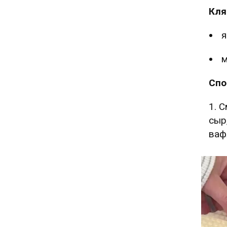
Кля
Спо
1. 
сыр
ваф