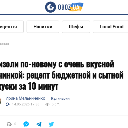
ецепты
Напитки
Шефы
Local Food
авная
изоли по-новому с очень вкусной
чинкой: рецепт бюджетной и сытной
куски за 10 минут
Ирина Мельниченко
Кулинария
14.05.2026 17:30
5,6 т.
0