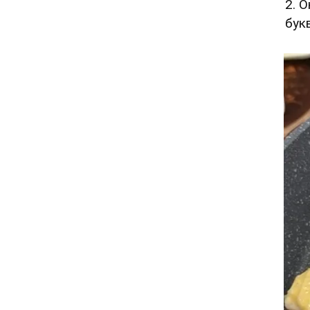
2. 
бук