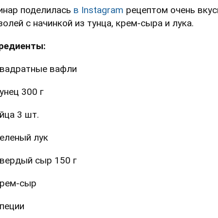
инар поделилась
в Instagram
рецептом очень вку
золей с начинкой из тунца, крем-сыра и лука.
редиенты:
вадратные вафли
унец 300 г
йца 3 шт.
еленый лук
вердый сыр 150 г
рем-сыр
пеции