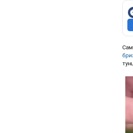
Сам
бри
тун