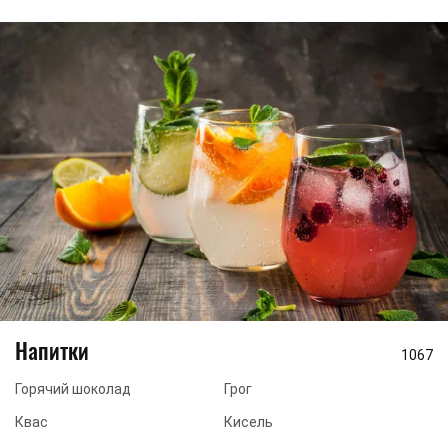
Напитки
1067
Горячий шоколад
Грог
Квас
Кисель