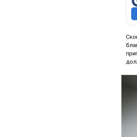
Ско
бла
при
дол