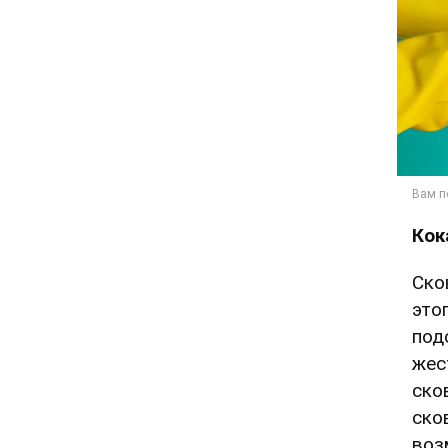
Кок
Ско
это
под
жес
ско
ско
воз