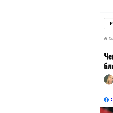
Р
Гл
Че
бл
5