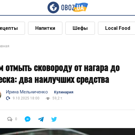
ецепты
Напитки
Шефы
Local Food
авная
м отмыть сковороду от нагара до
еска: два наилучших средства
Ирина Мельниченко
Кулинария
9.10.2025 18:00
59,2 т.
0