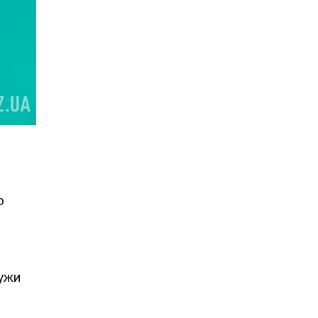
ю
ружи