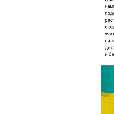
нем
под
рас
ско
учи
сил
дос
и бе