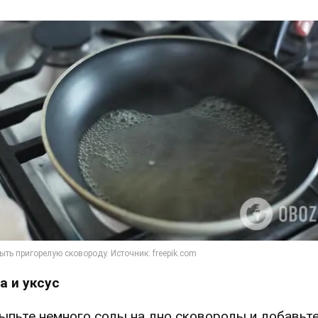
а и уксус
ыпьте немного соды на дно сковороды и добавьт