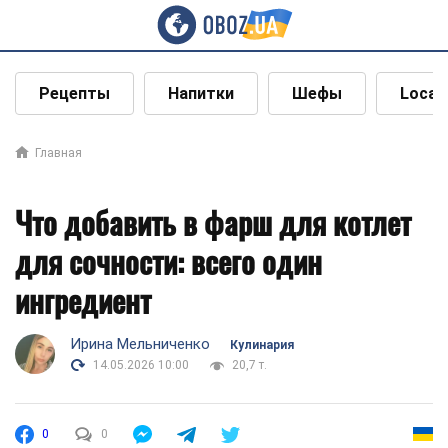
Рецепты
Напитки
Шефы
Local
Главная
Что добавить в фарш для котлет
для сочности: всего один
ингредиент
Ирина Мельниченко
Кулинария
14.05.2026 10:00
20,7 т.
0
0