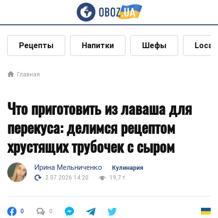
Рецепты
Напитки
Шефы
Local
Главная
Что приготовить из лаваша для
перекуса: делимся рецептом
хрустящих трубочек с сыром
Ирина Мельниченко
Кулинария
2.07.2026 14:20
19,7 т.
0
0