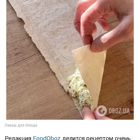
Редакция
FoodOboz
делится рецептом очень