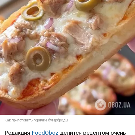
Редакция
FoodOboz
делится рецептом очень