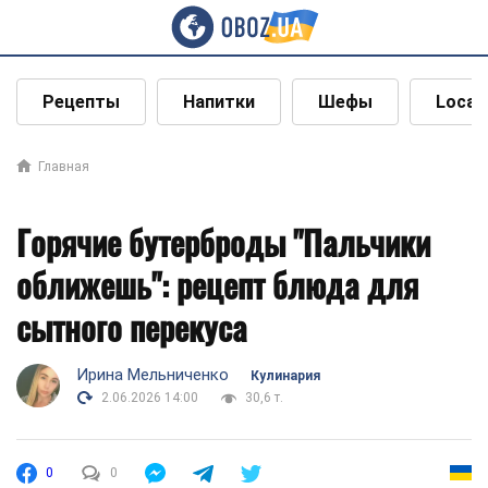
Рецепты
Напитки
Шефы
Local
Главная
Горячие бутерброды "Пальчики
оближешь": рецепт блюда для
сытного перекуса
Ирина Мельниченко
Кулинария
2.06.2026 14:00
30,6 т.
0
0