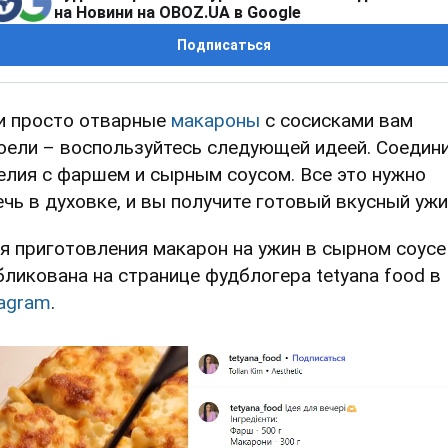
на Новини на OBOZ.UA в Google
Подписаться
и просто отварные
макароны
с сосисками вам
оели – воспользуйтесь следующей идеей. Соедин
елия с фаршем и сырным соусом. Все это нужно
ечь в духовке, и вы получите готовый вкусный ужи
я приготовления макарон на ужин в сырном соусе
бликована на странице фудблогера tetyana food в
tagram
.