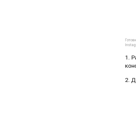
1. 
кон
2. 