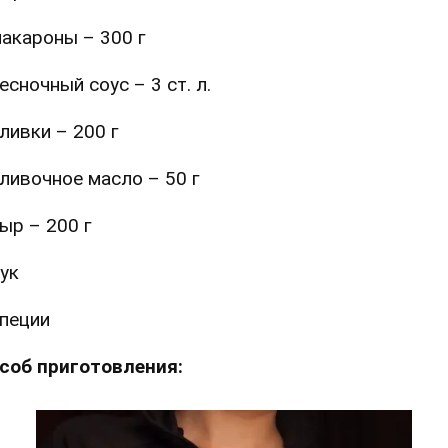
акароны – 300 г
есночный соус – 3 ст. л.
ливки – 200 г
ливочное масло – 50 г
ыр – 200 г
ук
пеции
соб приготовления: