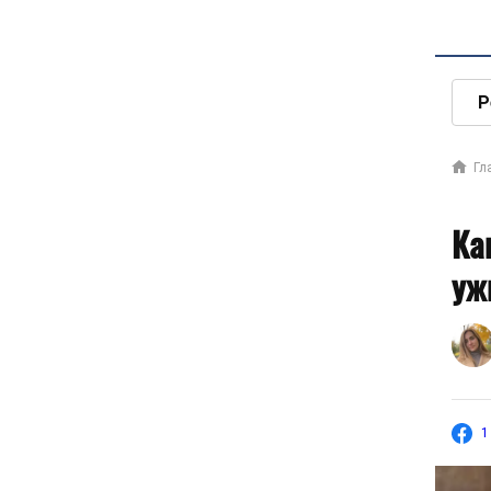
Р
Гл
Ка
уж
1