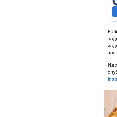
Есл
над
изд
зап
Иде
опу
Ins