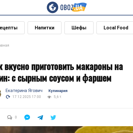
ецепты
Напитки
Шефы
Local Food
авная
к вкусно приготовить макароны на
ин: с сырным соусом и фаршем
Екатерина Ягович
Кулинария
17.12.2025 17:00
5,6 т.
0