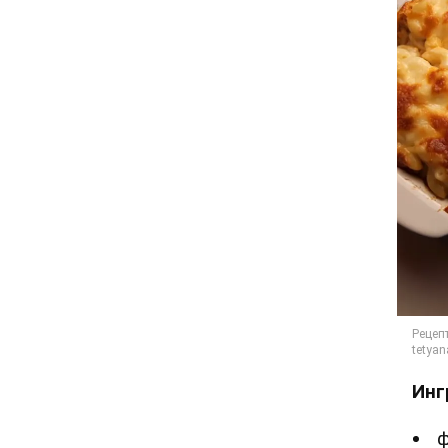
Инг
ф