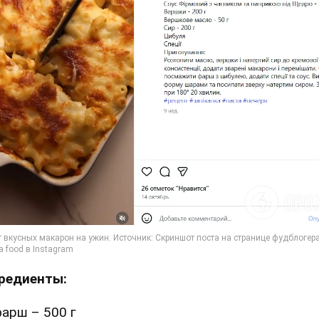
редиенты:
арш – 500 г