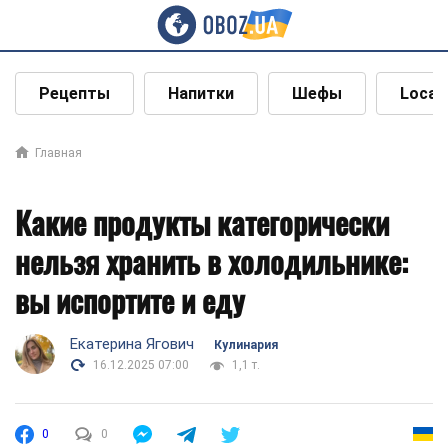
Рецепты
Напитки
Шефы
Local
Главная
Какие продукты категорически
нельзя хранить в холодильнике:
вы испортите и еду
Екатерина Ягович
Кулинария
16.12.2025 07:00
1,1 т.
0
0