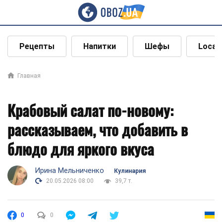
Рецепты
Напитки
Шефы
Local
Главная
Крабовый салат по-новому:
рассказываем, что добавить в
блюдо для яркого вкуса
Ирина Мельниченко
Кулинария
20.05.2026 08:00
39,7 т.
0
0