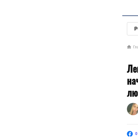
Р
Гл
Ле
на
лю
0