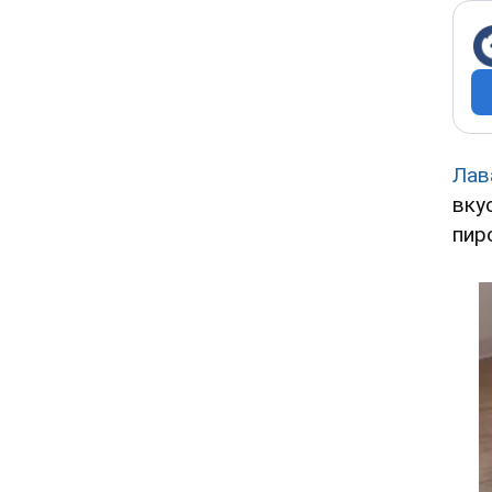
Ла
вку
пир