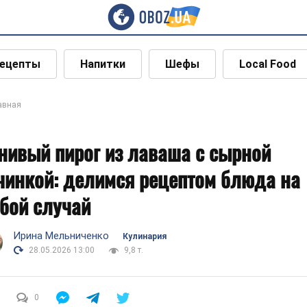
ецепты
Напитки
Шефы
Local Food
авная
нивый пирог из лаваша с сырной
чинкой: делимся рецептом блюда на
бой случай
Ирина Мельниченко
Кулинария
28.05.2026 13:00
9,8 т.
0