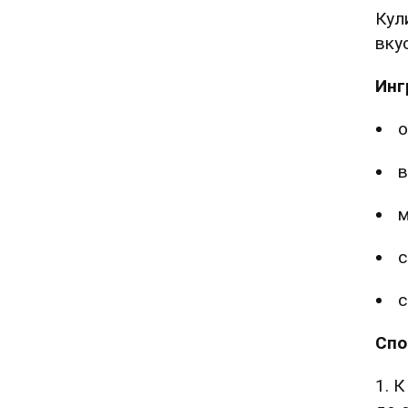
Кул
вку
Инг
о
в
м
с
с
Спо
1. 