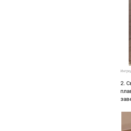
2. 
пла
зав