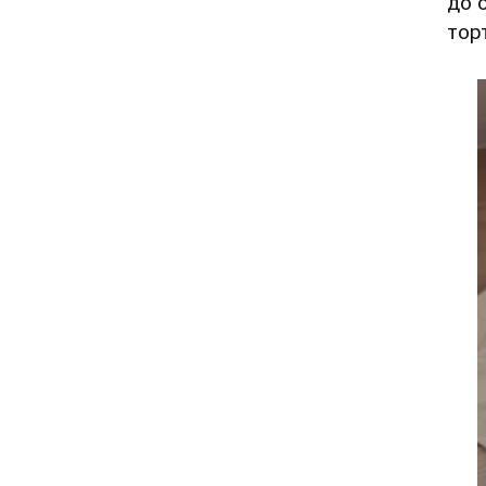
до 
тор