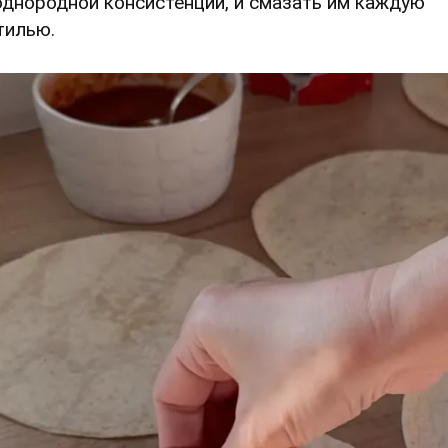
однородной консистенции, и смазать им каждую
тилью.