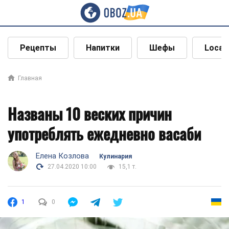
Рецепты
Напитки
Шефы
Local
Главная
Названы 10 веских причин
употреблять ежедневно васаби
Елена Козлова
Кулинария
27.04.2020 10:00
15,1 т.
1
0