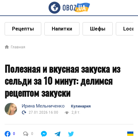
Рецепты
Напитки
Шефы
Local
Главная
Полезная и вкусная закуска из
сельди за 10 минут: делимся
рецептом закуски
Ирина Мельниченко
Кулинария
27.01.2026 16:00
2,8 т.
0
0