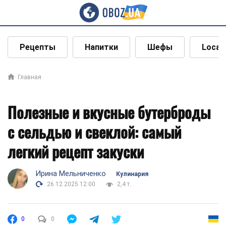
Рецепты
Напитки
Шефы
Local
Главная
Полезные и вкусные бутерброды
с сельдью и свеклой: самый
легкий рецепт закуски
Ирина Мельниченко
Кулинария
26.12.2025 12:00
2,4 т.
0
0