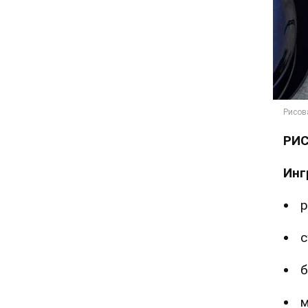
РИС
Инг
р
с
б
м