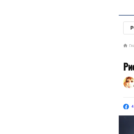
Р
Гл
Ри
4