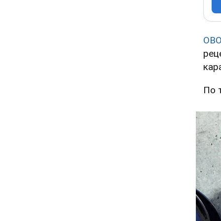
OBO
рец
кар
По 