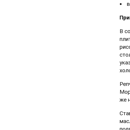
в
При
В с
пли
рис
сто
ука
хол
Реп
Мор
же 
Ста
мас
под