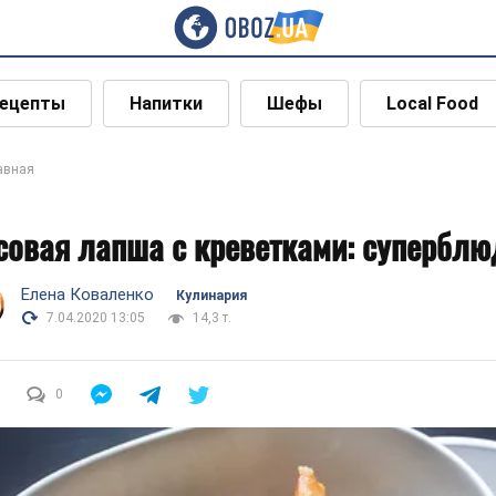
ецепты
Напитки
Шефы
Local Food
авная
совая лапша с креветками: суперблю
Елена Коваленко
Кулинария
7.04.2020 13:05
14,3 т.
0