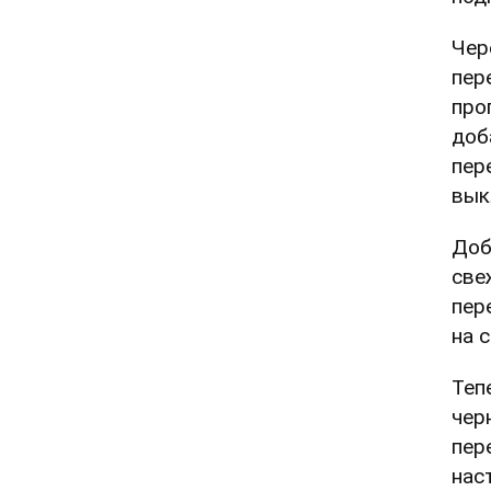
Чер
пер
про
доб
пер
вык
Доб
све
пер
на 
Теп
чер
пер
нас