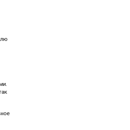
юлю
ми.
так
ьное