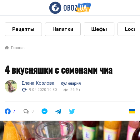
Рецепты
Напитки
Шефы
Local
Главная
4 вкусняшки с семенами чиа
Елена Козлова
Кулинария
9.04.2020 10:30
26,9 т.
7
0