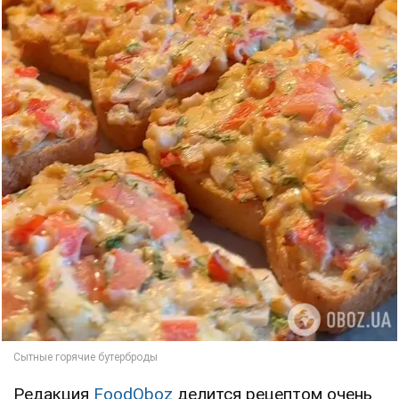
Редакция
FoodOboz
делится рецептом очень