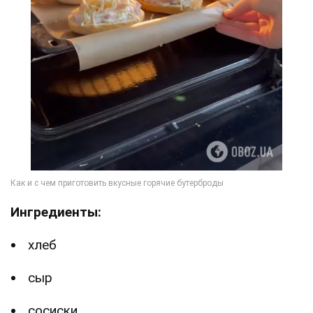
Ингредиенты:
хлеб
сыр
сосиски