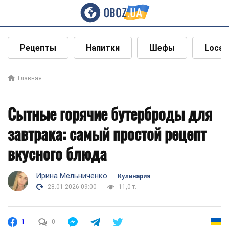
Рецепты
Напитки
Шефы
Local
Главная
Сытные горячие бутерброды для
завтрака: самый простой рецепт
вкусного блюда
Ирина Мельниченко
Кулинария
28.01.2026 09:00
11,0 т.
1
0