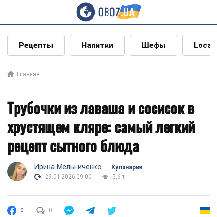
Рецепты
Напитки
Шефы
Local
Главная
Трубочки из лаваша и сосисок в
хрустящем кляре: самый легкий
рецепт сытного блюда
Ирина Мельниченко
Кулинария
29.01.2026 09:00
5,6 т.
0
0