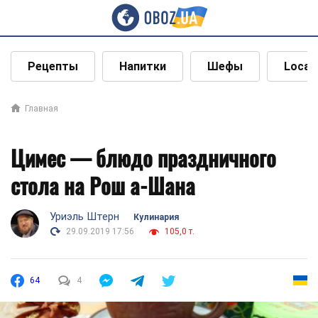
Рецепты
Напитки
Шефы
Local
Главная
Цимес — блюдо праздничного
стола на Рош а-Шана
Уриэль Штерн
Кулинария
29.09.2019 17:56
105,0 т.
64
4