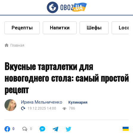
Рецепты
Напитки
Шефы
Local
Главная
Вкусные тарталетки для
новогоднего стола: самый простой
рецепт
Ирина Мельниченко
Кулинария
19.12.2025 14:00
786
0
0