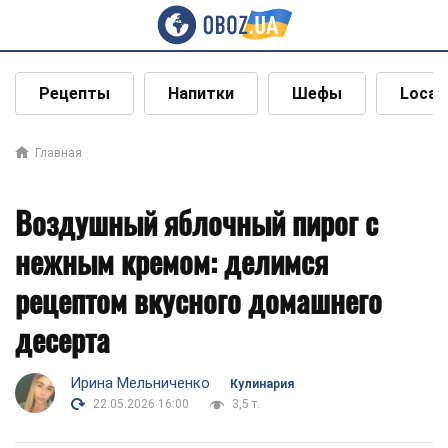
Рецепты
Напитки
Шефы
Local
Главная
Воздушный яблочный пирог с
нежным кремом: делимся
рецептом вкусного домашнего
десерта
Ирина Мельниченко
Кулинария
22.05.2026 16:00
3,5 т.