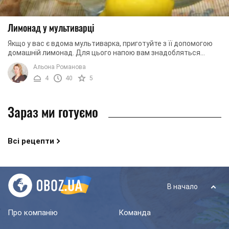
Лимонад у мультиварці
Якщо у вас є вдома мультиварка, приготуйте з її допомогою
домашній лимонад. Для цього напою вам знадобляться
лимони, цукор, м'ята і вода. Як бачите, ...
Альона Романова
4
40
5
Зараз ми готуємо
Всі рецепти
В начало
Про компанію
Команда