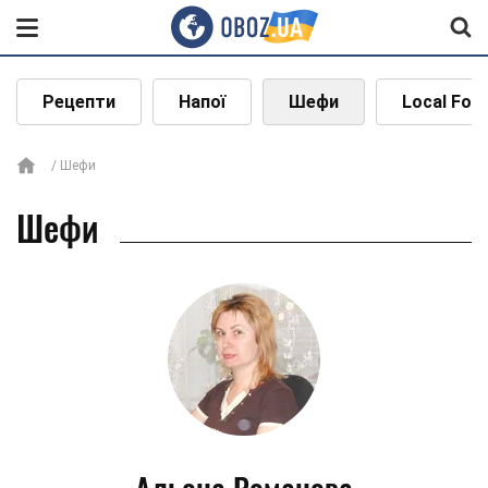
Рецепти
Напої
Шефи
Local Foo
Шефи
Шефи