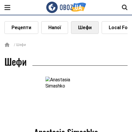
Рецепти
Напої
Шефи
Local Foo
Шефи
Шефи