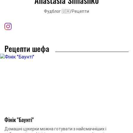
Anastasia Simashko
Фудблог 🇺🇦/Рецепти
Рецепти шефа
Фінік "Баунті"
Домашні цукерки можна готувати з найсмачніших і