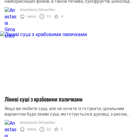
найкорисніших фініків, а також печива, сухофруктів, шоколаду,
горіхів! Як вибрати фініки для десерту: ...
Anastasia Simashko
легко
10
4
Ліниві суші з крабовими паличками
Якщо ви любите суші, але не хочете їх готувати, ідеальним
варіантом буде ліниві суші, які готуються в духовці, з рисом,
крабовими паличками та сиром!
Anastasia Simashko
легко
50
5