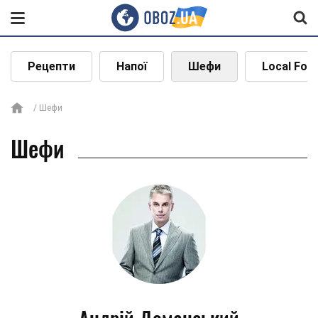
Рецепти
Напої
Шефи
Local Foo
Шефи
Шефи