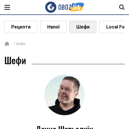
Рецепти
Напої
Шефи
Local Foo
Шефи
Шефи