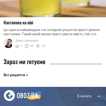
Настоянка на ківі
Це один із найшвидших і не складних рецептів приготування
настоянки. Такий напій зможе приготувати навіть той, хто
жодного разу не стикався з ...
Денис Шепьолкін
6
45
4.5
Зараз ми готуємо
Всі рецепти
В начало