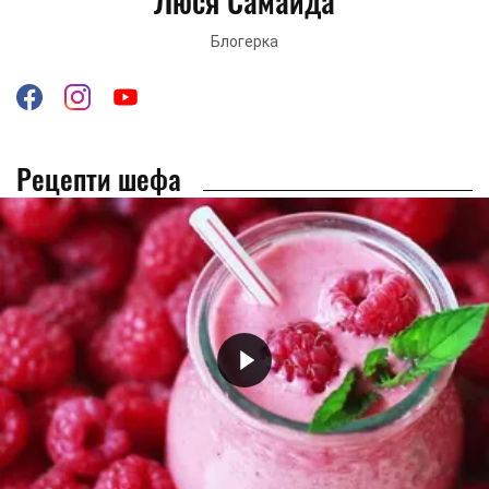
Люся Самайда
Блогерка
Рецепти шефа