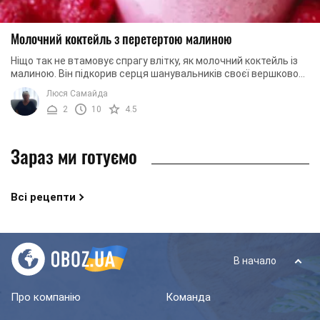
Молочний коктейль з перетертою малиною
Ніщо так не втамовує спрагу влітку, як молочний коктейль із
малиною. Він підкорив серця шанувальників своєї вершковою
ніжністю, яскравим смаком і ...
Люся Самайда
2
10
4.5
Зараз ми готуємо
Всі рецепти
В начало
Про компанію
Команда