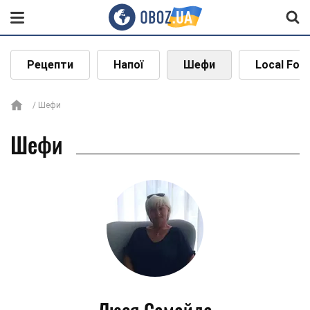
Рецепти
Напої
Шефи
Local Foo
Шефи
Шефи