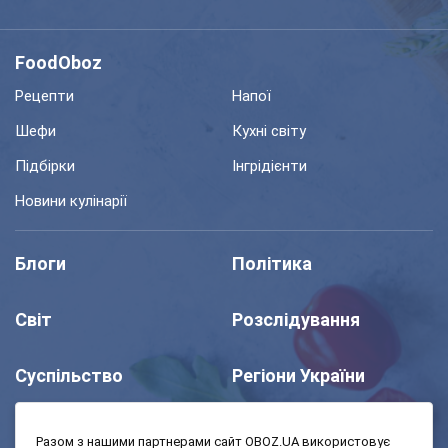
FoodOboz
Рецепти
Напої
Шефи
Кухні світу
Підбірки
Інгрідієнти
Новини кулінарії
Блоги
Політика
Світ
Розслідування
Суспільство
Регіони України
Шоу
Спорт
Разом з нашими партнерами сайт OBOZ.UA використовує