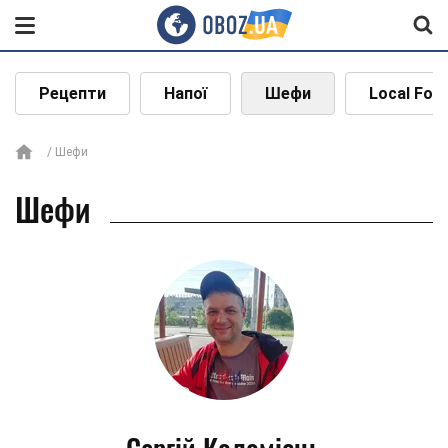
Рецепти
Напої
Шефи
Local Foo
Шефи
Шефи