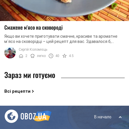
Смажене м'ясо на сковороді
Якщо ви хочете приготувати смачне, красиве та ароматне
м`ясо на сковорідці – цей рецепт для вас. Здавалося б,
страва легка у приготуванні, тому з нею ...
Сергій Коломієць
2
легко
40
4.5
Зараз ми готуємо
Всі рецепти
В начало