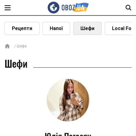
Рецепти
Напої
Шефи
Local Foo
Шефи
Шефи