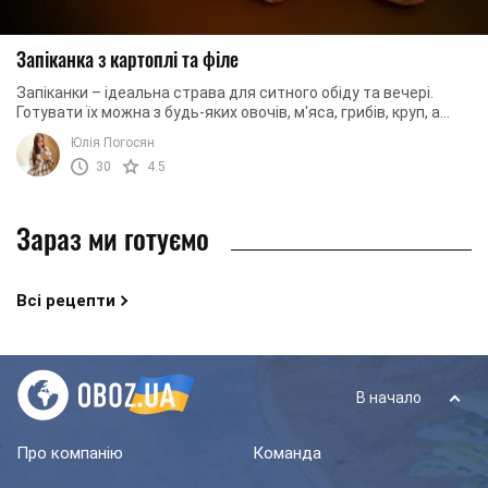
Запіканка з картоплі та філе
Запіканки – ідеальна страва для ситного обіду та вечері.
Готувати їх можна з будь-яких овочів, м'яса, грибів, круп, а
також макаронів і бобових.
Юлія Погосян
30
4.5
Зараз ми готуємо
Всі рецепти
В начало
Про компанію
Команда