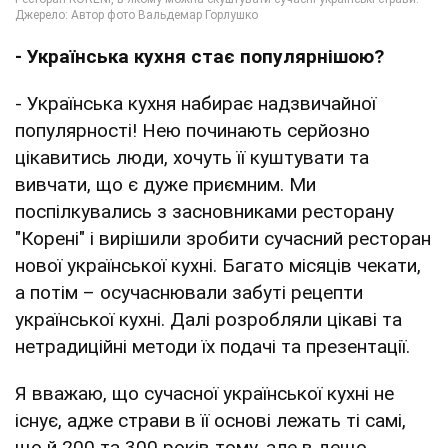
- Українська кухня стає популярнішою?
- Українська кухня набирає надзвичайної
популярності! Нею починають серйозно
цікавитись люди, хочуть її куштувати та
вивчати, що є дуже приємним. Ми
поспілкувались з засновниками ресторану
"Корені" і вирішили зробити сучасний ресторан
нової української кухні. Багато місяців чекати,
а потім – осучаснювали забуті рецепти
української кухні. Далі розробляли цікаві та
нетрадиційні методи їх подачі та презентації.
Я вважаю, що сучасної української кухні не
існує, адже страви в її основі лежать ті самі,
що й 200 та 300 років тому, але в дещо