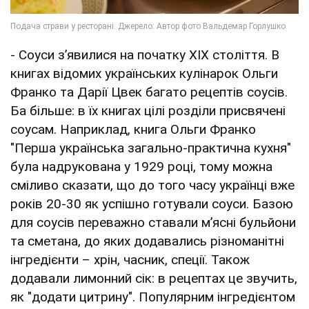
- Соуси з’явилися на початку XIX століття. В
книгах відомих українських кулінарок Ольги
Франко та Дарії Цвек багато рецептів соусів.
Ба більше: в їх книгах цілі розділи присвячені
соусам. Наприклад, книга Ольги Франко
"Перша українська загально-практична кухня"
була надрукована у 1929 році, тому можна
сміливо сказати, що до того часу українці вже
років 20-30 як успішно готували соуси. Базою
для соусів переважно ставали м’ясні бульйони
та сметана, до яких додавались різноманітні
інгредієнти – хрін, часник, спеції. Також
додавали лимонний сік: в рецептах це звучить,
як "додати цитрину". Популярним інгредієнтом