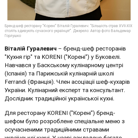
Віталій Гуралевич
– бренд-шеф ресторанів
"Кухня гір" та KORENI ("Корені") у Буковелі.
Навчався у Баскському кулінарному центрі
(Іспанія) та Парижській кулінарній школі
Ferrandi (Франція). Член асоціації шеф-кухарів
України. Кулінарний експерт та консультант.
Дослідник традиційної української кухні.
Для ресторану KORENI ("Корені") бренд-
шефом було розроблене спеціальне меню з
осучасненими традиційними стравами
української кухні. У назві закладено багато