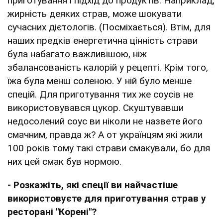
приготування і підхід до продуктів. Наприклад,
жирність деяких страв, може шокувати
сучасних дієтологів. (Посміхається). Втім, для
наших предків енергетична цінність страви
була набагато важливішою, ніж
збалансованість калорій у рецепті. Крім того,
їжа була менш соленою. У ній було менше
спецій. Для приготування тих же соусів не
використовувався цукор. Скуштувавши
недосолений соус ви ніколи не назвете його
смачним, правда ж? А от українцям які жили
100 років тому такі страви смакували, бо для
них цей смак був нормою.
- Розкажіть, які спеції ви найчастіше
використовуєте для приготування страв у
ресторані "Корені"?