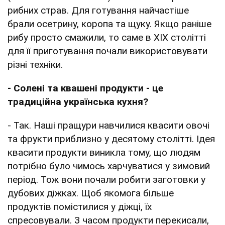
рибних страв. Для готування найчастіше
брали осетрину, коропа та щуку. Якщо раніше
рибу просто смажили, то саме в XIX столітті
для її приготування почали використовувати
різні техніки.
- Солені та квашені продукти - це
традиційна українська кухня?
- Так. Наші пращури навчилися квасити овочі
та фрукти приблизно у десятому столітті. Ідея
квасити продукти виникла тому, що людям
потрібно було чимось харчуватися у зимовий
період. Тож вони почали робити заготовки у
дубових діжках. Щоб якомога більше
продуктів помістилися у діжці, їх
спресовували. З часом продукти перекисали,