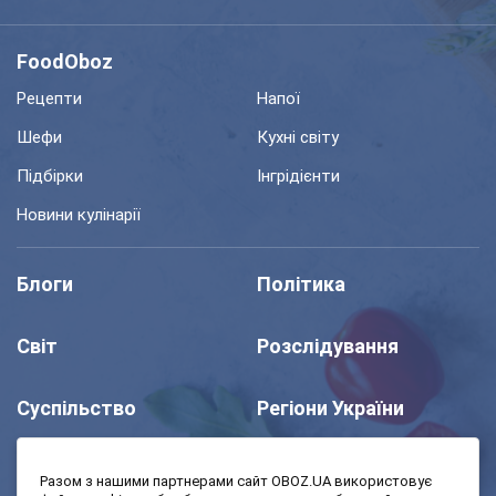
FoodOboz
Рецепти
Напої
Шефи
Кухні світу
Підбірки
Інгрідієнти
Новини кулінарії
Блоги
Політика
Світ
Розслідування
Суспільство
Регіони України
Шоу
Спорт
Разом з нашими партнерами сайт OBOZ.UA використовує