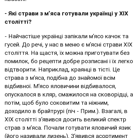
- Які страви з м’яса готували українці у XIX
столітті?
- Найчастіше українці запікали м’ясо качок та
гусей. До речі, у нас в меню є м’ясні страви XIX
століття. На щастя, їх можна приготувати без
помилок, бо рецепти добре розписані і їх легко
відтворити. Наприклад, краянці в тісті. Це
страва з м’яса, подібна до знайомої всім
відбивної. М’ясо яловичини відбивалося,
опускалося в кляр, смажилося на сковорідці, а
потім, щоб було соковитим та ніжним,
доходило в брайтрурі (піч - Прим.). Взагалі, в
XIX столітті з’явився досить великий спектр
страв з м’яса. Почали готувати яловичий язик
(його називали лизень). З’явився асортимент