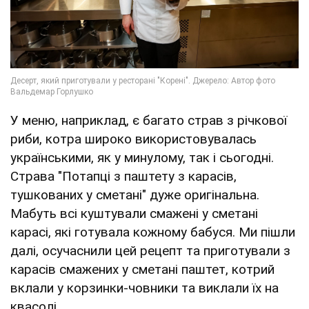
У меню, наприклад, є багато страв з річкової
риби, котра широко використовувалась
українськими, як у минулому, так і сьогодні.
Страва "Потапці з паштету з карасів,
тушкованих у сметані" дуже оригінальна.
Мабуть всі куштували смажені у сметані
карасі, які готувала кожному бабуся. Ми пішли
далі, осучаснили цей рецепт та приготували з
карасів смажених у сметані паштет, котрий
вклали у корзинки-човники та виклали їх на
квасолі.