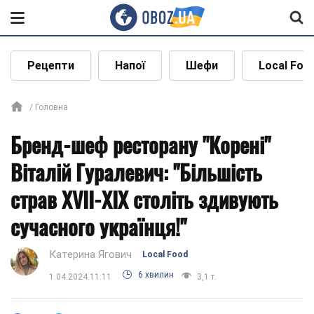
Рецепти
Напої
Шефи
Local Foo
Головна
Бренд-шеф ресторану "Корені"
Віталій Гуралевич: "Більшість
страв XVII-XIX століть здивують
сучасного українця!"
Катерина Ягович
Local Food
6 хвилин
1.04.2024 11:11
3,1 т.