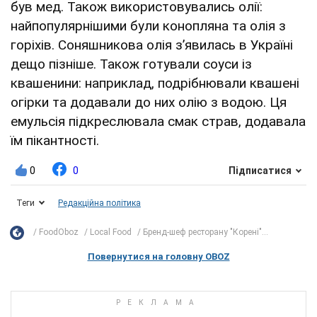
був мед. Також використовувались олії:
найпопулярнішими були конопляна та олія з
горіхів. Соняшникова олія з’явилась в Україні
дещо пізніше. Також готували соуси із
квашенини: наприклад, подрібнювали квашені
огірки та додавали до них олію з водою. Ця
емульсія підкреслювала смак страв, додавала
їм пікантності.
0
0
Підписатися
Теги
Редакційна політика
FoodOboz
Local Food
Бренд-шеф ресторану "Корені"...
Повернутися на головну OBOZ