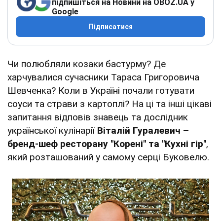
підпишіться на Новини на OBOZ.UA у
Google
Підписатися
Чи полюбляли козаки бастурму? Де
харчувалися сучасники Тараса Григоровича
Шевченка? Коли в Україні почали готувати
соуси та страви з картоплі? На ці та інші цікаві
запитання відповів знавець та дослідник
української кулінарії
Віталій Гуралевич –
бренд-шеф ресторану "Корені" та "Кухні гір"
,
який розташований у самому серці Буковелю.