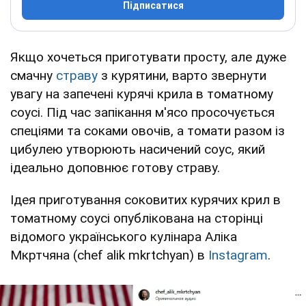
Підписатися
Якщо хочеться приготувати просту, але дуже
смачну
страву
з курятини, варто звернути
увагу на запечені курячі крила в томатному
соусі. Під час запікання м'ясо просочується
спеціями та соками овочів, а томати разом із
цибулею утворюють насичений соус, який
ідеально доповнює готову страву.
Ідея приготування соковитих курячих крил в
томатному соусі опублікована на сторінці
відомого українського кулінара Аліка
Мкртчяна (chef alik mkrtchyan) в
Instagram
.