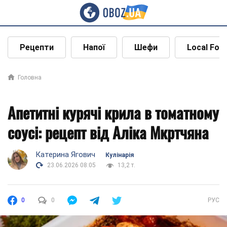
Рецепти
Напої
Шефи
Local Foo
Головна
Апетитні курячі крила в томатному
соусі: рецепт від Аліка Мкртчяна
Катерина Ягович
Кулінарія
23.06.2026 08:05
13,2 т.
0
0
РУС