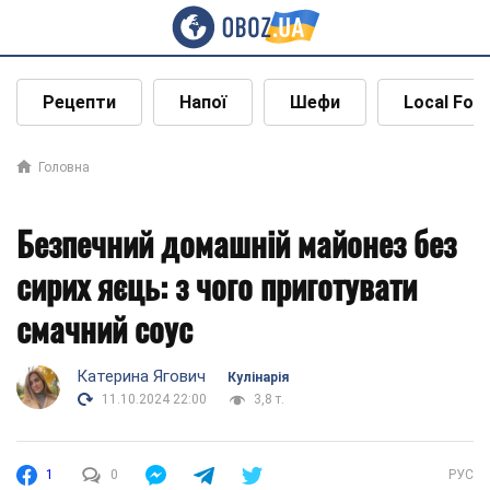
Рецепти
Напої
Шефи
Local Foo
Головна
Безпечний домашній майонез без
сирих яєць: з чого приготувати
смачний соус
Катерина Ягович
Кулінарія
11.10.2024 22:00
3,8 т.
1
0
РУС