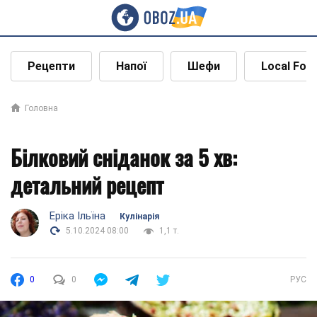
Рецепти
Напої
Шефи
Local Foo
Головна
Білковий сніданок за 5 хв:
детальний рецепт
Еріка Ільїна
Кулінарія
5.10.2024 08:00
1,1 т.
0
0
РУС