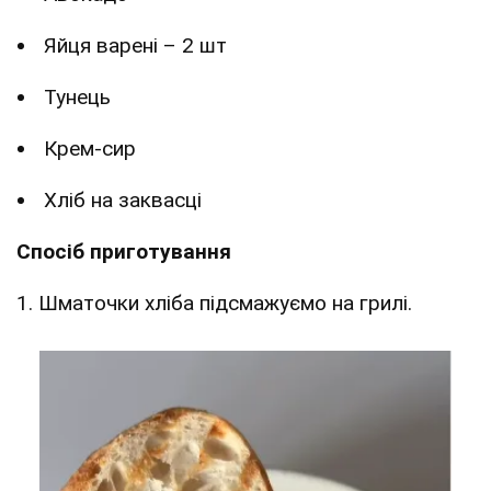
Яйця варені – 2 шт
Тунець
Крем-сир
Хліб на заквасці
Спосіб приготування
1. Шматочки хліба підсмажуємо на грилі.