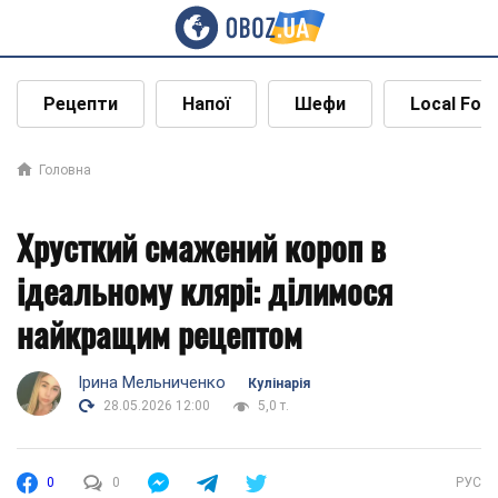
Рецепти
Напої
Шефи
Local Foo
Головна
Хрусткий смажений короп в
ідеальному клярі: ділимося
найкращим рецептом
Ірина Мельниченко
Кулінарія
28.05.2026 12:00
5,0 т.
0
0
РУС