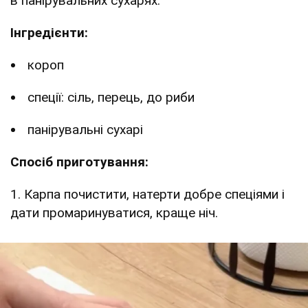
в панірувальних сухарях.
Інгредієнти:
короп
спеції: сіль, перець, до риби
панірувальні сухарі
Спосіб приготування:
1. Карпа почистити, натерти добре спеціями і
дати промаринуватися, краще ніч.