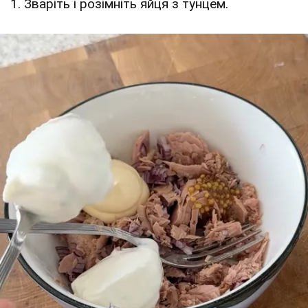
1. Зваріть і розімніть яйця з тунцем.