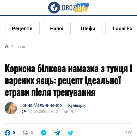
Рецепти
Напої
Шефи
Local Foo
Головна
Корисна білкова намазка з тунця і
варених яєць: рецепт ідеальної
страви після тренування
Ірина Мельниченко
Кулінарія
26.05.2026 08:00
9,7 т.
0
0
РУС