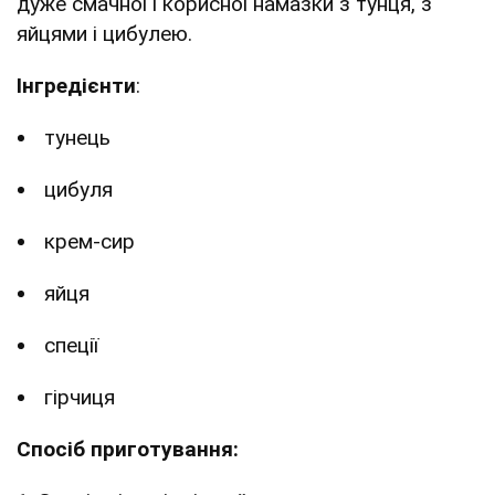
дуже смачної і корисної намазки з тунця, з
яйцями і цибулею.
Інгредієнти
:
тунець
цибуля
крем-сир
яйця
спеції
гірчиця
Спосіб приготування: