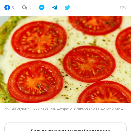
0
0
РУС