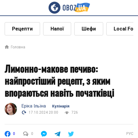
Рецепти
Напої
Шефи
Local Foo
Головна
Лимонно-макове печиво:
найпростіший рецепт, з яким
впораються навіть початківці
Еріка Ільїна
Кулінарія
17.10.2024 20:00
726
0
0
РУС