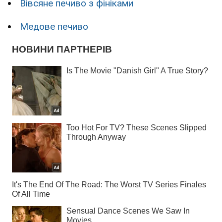
Вівсяне печиво з фініками
Медове печиво