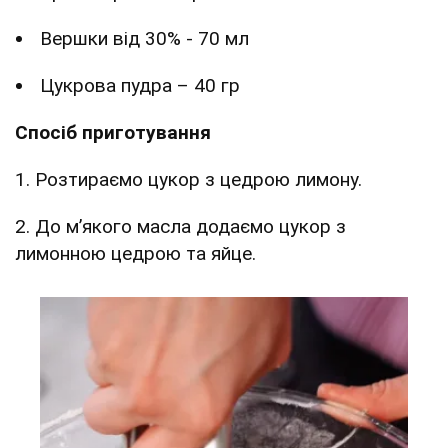
Вершки від 30% - 70 мл
Цукрова пудра – 40 гр
Спосіб приготування
1. Розтираємо цукор з цедрою лимону.
2. До мʼякого масла додаємо цукор з
лимонною цедрою та яйце.