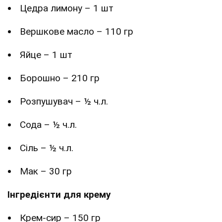
Цедра лимону – 1 шт
Вершкове масло – 110 гр
Яйце – 1 шт
Борошно – 210 гр
Розпушувач – ½ ч.л.
Сода – ½ ч.л.
Сіль – ½ ч.л.
Мак – 30 гр
Інгредієнти для крему
Крем-сир – 150 гр