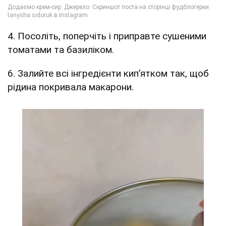
4. Посоліть, поперчіть і приправте сушеними
томатами та базиліком.
6. Залийте всі інгредієнти кип’ятком так, щоб
рідина покривала макарони.