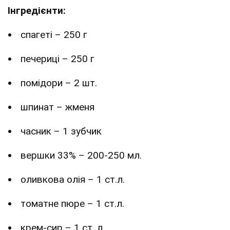
Інгредієнти:
спагеті – 250 г
печериці – 250 г
помідори – 2 шт.
шпинат – жменя
часник – 1 зубчик
вершки 33% – 200-250 мл.
оливкова олія – 1 ст.л.
томатне пюре – 1 ст.л.
крем-сир – 1 ст. л.