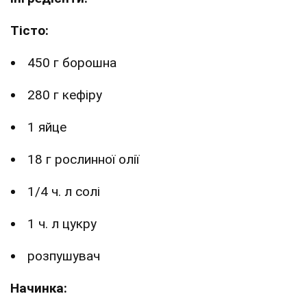
Тісто:
450 г борошна
280 г кефіру
1 яйце
18 г рослинної олії
1/4 ч. л солі
1 ч. л цукру
розпушувач
Начинка: