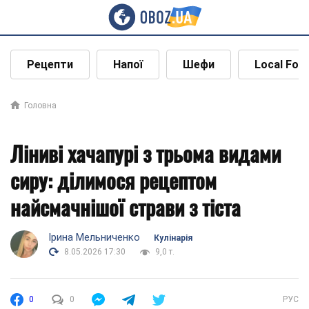
Рецепти
Напої
Шефи
Local Foo
Головна
Ліниві хачапурі з трьома видами
сиру: ділимося рецептом
найсмачнішої страви з тіста
Ірина Мельниченко
Кулінарія
8.05.2026 17:30
9,0 т.
0
0
РУС