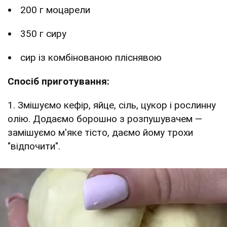
200 г моцарели
350 г сиру
сир із комбінованою пліснявою
Спосіб приготування:
1. Змішуємо кефір, яйце, сіль, цукор і рослинну
олію. Додаємо борошно з розпушувачем —
замішуємо м'яке тісто, даємо йому трохи
"відпочити".