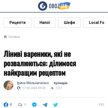
Рецепти
Напої
Шефи
Local Foo
Головна
Ліниві вареники, які не
розвалюються: ділимося
найкращим рецептом
Ірина Мельниченко
Кулінарія
17.06.2026 09:00
7,5 т.
0
0
РУС